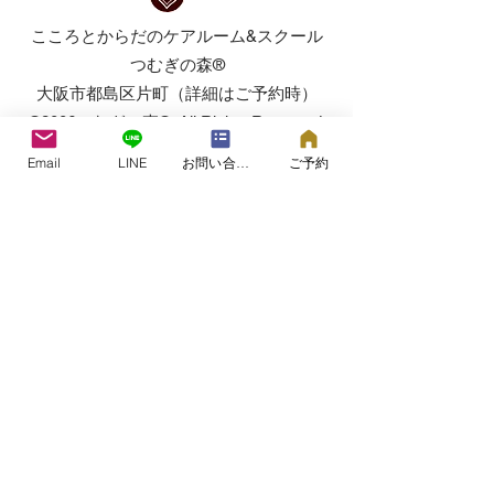
こころとからだのケアルーム&スクール
つむぎの森®
​​大阪市都島区片町（詳細はご予約時）
©2006つむぎの森®.
All Rights Reserved.​
Email
LINE
お問い合わせフォーム
ご予約
2000年よりセラピストとしての活動を開始。
2006年に赤ちゃん、こどもから高齢者まで、
こころとからだのケアのご相談、ホリスティ
ックケア、アロマセラピー、タッチケアの提
供を行う女性専用のケアルームとして大阪京
橋に開設しました。
「つむぎの森®️」「Loving Touchcare®️」「ラ
ヴィングタッチケア®️」は経済産業省特許庁に
より認可登録を受けた商標です。
®©