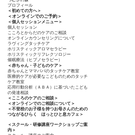
プロフィール
＜
初めての方へ＞
＜​
オンラインでのご予約＞
＜個人セッションメニュー＞
個人セッション
こころとからだのケアのご相談
オンラインカウンセリングについて
ラヴィングタッチケア
ホリスティックアロマセラピー
ホリスティックリフレクソロジー​
催眠療法（ヒプノセラピー）
＜赤ちゃん・子どものケア＞
​赤ちゃんとママパパのタッチケア教室
医療的ケアが必要なこどものためのタッチ
ケア教室
応用行動分析（ＡＢＡ）に基づいたこども
の発達相談
＜
こころのケアのご相談＞
＜オンラインでのご相談について＞
＜不登校のお子様を持つお母さんのための
つながるひらく ほっとひと息カフェ＞
＜
スクール・研修講座ワークショップご案
内＞