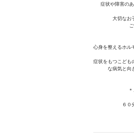
症状や障害のあ
大切なお
ご
心身を整えるホル
症状をもつこども
な病気と向
＊
６０