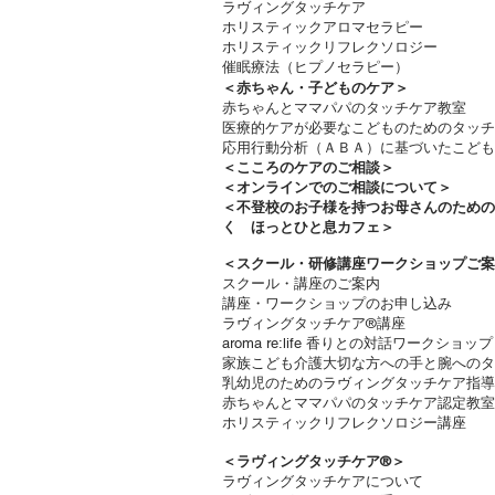
ラヴィングタッチケア
ホリスティックアロマセラピー
ホリスティックリフレクソロジー​
催眠療法（ヒプノセラピー）
＜赤ちゃん・子どものケア＞
​赤ちゃんとママパパのタッチケア教室
医療的ケアが必要なこどものためのタッチ
応用行動分析（ＡＢＡ）に基づいたこども
＜
こころのケアのご相談＞
＜オンラインでのご相談について＞
＜不登校のお子様を持つお母さんのため
く ほっとひと息カフェ＞
＜
スクール・研修講座ワークショップご案
スクール・講座のご案内
講座・ワークショップのお申し込み
ラヴィングタッチケア®講座
aroma re:life 香りとの対話ワークショップ
​家族こども介護大切な方への手と腕への
乳幼児のためのラヴィングタッチケア指導
赤ちゃんとママパパのタッチケア認定教室
ホリスティックリフレクソロジー講座
＜ラヴィングタッチケア®︎＞
ラヴィングタッチケアについて