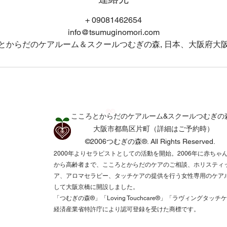
+ 09081462654
info@tsumuginomori.com
とからだのケアルーム＆スクールつむぎの森, 日本、大阪府大
®©
こころとからだのケアルーム&スクールつむぎの
​​大阪市都島区片町（詳細はご予約時）
©2006つむぎの森®.
All Rights Reserved.​
2000年よりセラピストとしての活動を開始。2006年に赤ちゃ
から高齢者まで、こころとからだのケアのご相談、ホリスティ
ア、アロマセラピー、タッチケアの提供を行う女性専用のケア
して大阪京橋に開設しました。
「つむぎの森®️」「Loving Touchcare®️」「ラヴィングタッチ
経済産業省特許庁により認可登録を受けた商標です。