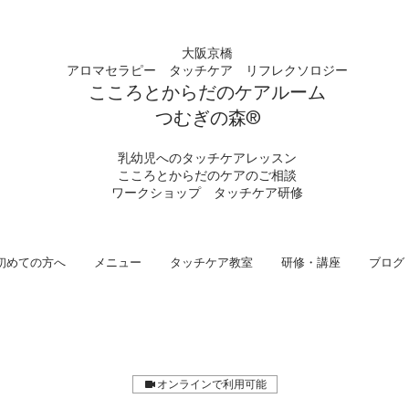
大阪京橋
アロマセラピー タッチケア
リフレクソロジー
こころとからだの
ケアルーム
つむぎの
​森®︎
​乳幼児へのタッチケアレッスン
こころとからだのケアのご相談
​ワークショップ タッチケア研修
初めての方へ
メニュー
タッチケア教室
研修・講座
ブログ
オンラインで利用可能