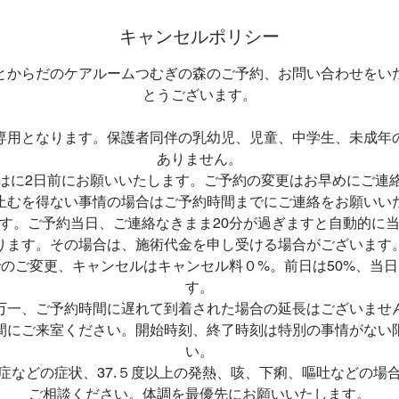
キャンセルポリシー
とからだのケアルームつむぎの森のご予約、お問い合わせをい
とうございます。
専用となります。保護者同伴の乳幼児、児童、中学生、未成年
ありません。
はに2日前にお願いいたします。ご予約の変更はお早めにご連
止むを得ない事情の場合はご予約時間までにご連絡をお願いい
す。ご予約当日、ご連絡なきまま20分が過ぎますと自動的に
ります。その場合は、施術代金を申し受ける場合がございます
のご変更、キャンセルはキャンセル料０%。前日は50%、当日
す。
万一、ご予約時間に遅れて到着された場合の延長はございませ
間にご来室ください。開始時刻、終了時刻は特別の事情がない
い。
症などの症状、37.５度以上の発熱、咳、下痢、嘔吐などの場
ご相談ください。体調を最優先にお願いいたします。