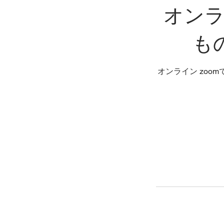
オン
も
オンライン zo