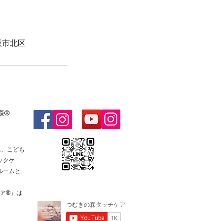
阪市北区
森®
ん、こども
ックケ
ルームと
ケア®️」は