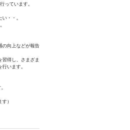
行っています。
たい・・。
。
感の向上などが報告
を習得し、さまざま
を行います。
す。
ます）