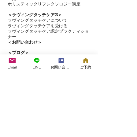
ホリスティックリフレクソロジー講座
＜ラヴィングタッチケア®︎＞
ラヴィングタッチケアについて
ラヴィングタッチケアを受ける​
ラヴィングタッチケア認定プラクティショ
ナー
＜お問い合わせ＞
＜​
ブログ＞
＜タッチケア研究＞
＜ラヴィングタッチケア®プロジェクト＞
Email
LINE
お問い合わせフォーム
ご予約
＜ラヴィングタッチケア＞の専用サイト
こころとからだのケアルーム&スクール
つむぎの森®
​​大阪市都島区片町（詳細はご予約時）
©2006つむぎの森®.
All Rights Reserved.​
2000年よりセラピストとしての活動を開始。