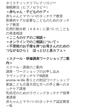
ホリスティックリフレクソロジー​
催眠療法（ヒプノセラピー）
＜赤ちゃん・子どものケア＞
​赤ちゃんとママパパのタッチケア教室
医療的ケアが必要なこどものためのタッチ
ケア教室
応用行動分析（ＡＢＡ）に基づいたこども
の発達相談
＜
こころのケアのご相談＞
＜オンラインでのご相談について＞
＜不登校のお子様を持つお母さんのための
つながるひらく ほっとひと息カフェ＞
＜
スクール・研修講座ワークショップご案
内＞
スクール・講座のご案内
講座・ワークショップのお申し込み
ラヴィングタッチケア®講座
aroma re:life 香りとの対話ワークショップ
​家族こども介護大切な方への手と腕へのタ
ッチケア講座
乳幼児のためのラヴィングタッチケア指導
者講座
赤ちゃんとママパパのタッチケア認定教室
一覧