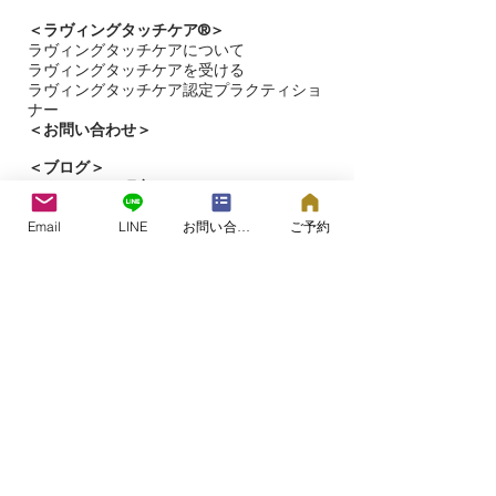
＜ラヴィングタッチケア®︎＞
ラヴィングタッチケアについて
ラヴィングタッチケアを受ける​
ラヴィングタッチケア認定プラクティショ
ナー
＜お問い合わせ＞
＜​
ブログ＞
＜タッチケア研究＞
＜ラヴィングタッチケア®プロジェクト＞
Email
LINE
お問い合わせフォーム
ご予約
＜ラヴィングタッチケア＞の専用サイト
こころとからだのケアルーム&スクール
つむぎの森®
​​大阪市都島区片町（詳細はご予約時）
©2006つむぎの森®.
All Rights Reserved.​
2000年よりセラピストとしての活動を開始。
2006年に赤ちゃん、こどもから高齢者まで、