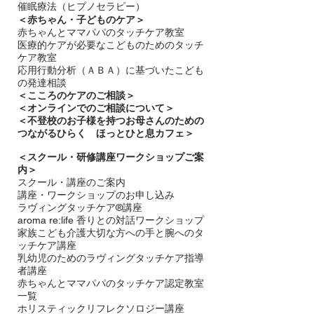
催眠療法（ヒプノセラピー）
＜赤ちゃん・子どものケア＞
​赤ちゃんとママパパのタッチケア教室
医療的ケアが必要なこどものためのタッチ
ケア教室
応用行動分析（ＡＢＡ）に基づいたこども
の発達相談
＜
こころのケアのご相談＞
＜オンラインでのご相談について＞
＜不登校のお子様を持つお母さんのための
つながるひらく ほっとひと息カフェ＞
＜
スクール・研修講座ワークショップご案
内＞
スクール・講座のご案内
講座・ワークショップのお申し込み
ラヴィングタッチケア®講座
aroma re:life 香りとの対話ワークショップ
​家族こども介護大切な方への手と腕へのタ
ッチケア講座
乳幼児のためのラヴィングタッチケア指導
者講座
赤ちゃんとママパパのタッチケア認定教室
一覧
ホリスティックリフレクソロジー講座