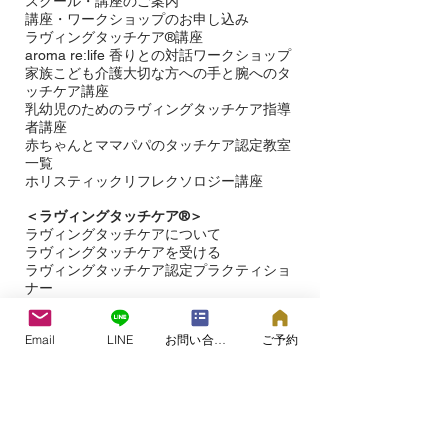
スクール・講座のご案内
講座・ワークショップのお申し込み
ラヴィングタッチケア®講座
aroma re:life 香りとの対話ワークショップ
​家族こども介護大切な方への手と腕へのタ
ッチケア講座
乳幼児のためのラヴィングタッチケア指導
者講座
赤ちゃんとママパパのタッチケア認定教室
一覧
ホリスティックリフレクソロジー講座
＜ラヴィングタッチケア®︎＞
ラヴィングタッチケアについて
ラヴィングタッチケアを受ける​
ラヴィングタッチケア認定プラクティショ
ナー
＜お問い合わせ＞
Email
LINE
お問い合わせフォーム
ご予約
＜​
ブログ＞
＜タッチケア研究＞
＜ラヴィングタッチケア®プロジェクト＞
＜ラヴィングタッチケア＞の専用サイト