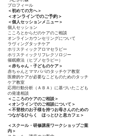
プロフィール
＜
初めての方へ＞
＜​
オンラインでのご予約＞
＜個人セッションメニュー＞
個人セッション
こころとからだのケアのご相談
オンラインカウンセリングについて
ラヴィングタッチケア
ホリスティックアロマセラピー
ホリスティックリフレクソロジー​
催眠療法（ヒプノセラピー）
＜赤ちゃん・子どものケア＞
​赤ちゃんとママパパのタッチケア教室
医療的ケアが必要なこどものためのタッチ
ケア教室
応用行動分析（ＡＢＡ）に基づいたこども
の発達相談
＜
こころのケアのご相談＞
＜オンラインでのご相談について＞
＜不登校のお子様を持つお母さんのための
つながるひらく ほっとひと息カフェ＞
＜
スクール・研修講座ワークショップご案
内＞