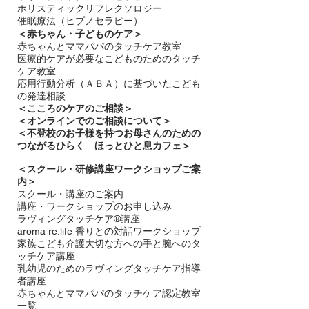
ホリスティックリフレクソロジー​
催眠療法（ヒプノセラピー）
＜赤ちゃん・子どものケア＞
​赤ちゃんとママパパのタッチケア教室
医療的ケアが必要なこどものためのタッチ
ケア教室
応用行動分析（ＡＢＡ）に基づいたこども
の発達相談
＜
こころのケアのご相談＞
＜オンラインでのご相談について＞
＜不登校のお子様を持つお母さんのための
つながるひらく ほっとひと息カフェ＞
＜
スクール・研修講座ワークショップご案
内＞
スクール・講座のご案内
講座・ワークショップのお申し込み
ラヴィングタッチケア®講座
aroma re:life 香りとの対話ワークショップ
​家族こども介護大切な方への手と腕へのタ
ッチケア講座
乳幼児のためのラヴィングタッチケア指導
者講座
赤ちゃんとママパパのタッチケア認定教室
一覧