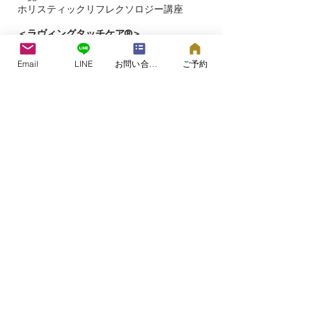
ホリスティックリフレクソロジー講座
＜ラヴィングタッチケア®︎＞
ラヴィングタッチケアについて
ラヴィングタッチケアを受ける​
Email
LINE
お問い合わせフォーム
ご予約
ラヴィングタッチケア認定プラクティショ
ナー
＜お問い合わせ＞
＜​
ブログ＞
＜タッチケア研究＞
＜ラヴィングタッチケア®プロジェクト＞
＜ラヴィングタッチケア＞の専用サイト
こころとからだのケアルーム&スクール
つむぎの森®
​​大阪市都島区片町（詳細はご予約時）
©2006つむぎの森®.
All Rights Reserved.​
2000年よりセラピストとしての活動を開始。