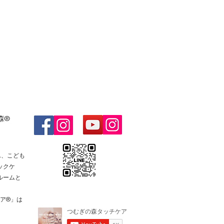
森®
ん、こども
ックケ
ルームと
ケア®️」は