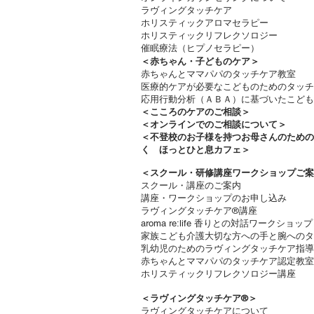
ラヴィングタッチケア
ホリスティックアロマセラピー
ホリスティックリフレクソロジー​
催眠療法（ヒプノセラピー）
＜赤ちゃん・子どものケア＞
​赤ちゃんとママパパのタッチケア教室
医療的ケアが必要なこどものためのタッチ
応用行動分析（ＡＢＡ）に基づいたこども
＜
こころのケアのご相談＞
＜オンラインでのご相談について＞
＜不登校のお子様を持つお母さんのため
く ほっとひと息カフェ＞
＜
スクール・研修講座ワークショップご案
スクール・講座のご案内
講座・ワークショップのお申し込み
ラヴィングタッチケア®講座
aroma re:life 香りとの対話ワークショップ
​家族こども介護大切な方への手と腕への
乳幼児のためのラヴィングタッチケア指導
赤ちゃんとママパパのタッチケア認定教室
ホリスティックリフレクソロジー講座
＜ラヴィングタッチケア®︎＞
ラヴィングタッチケアについて