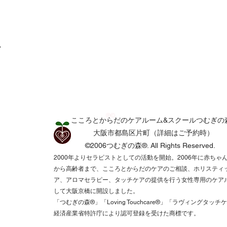
ア
®©
こころとからだのケアルーム&スクールつむぎの
​​大阪市都島区片町（詳細はご予約時）
©2006つむぎの森®.
All Rights Reserved.​
2000年よりセラピストとしての活動を開始。2006年に赤ちゃ
から高齢者まで、こころとからだのケアのご相談、ホリスティ
ア、アロマセラピー、タッチケアの提供を行う女性専用のケア
して大阪京橋に開設しました。
「つむぎの森®️」「Loving Touchcare®️」「ラヴィングタッチ
経済産業省特許庁により認可登録を受けた商標です。