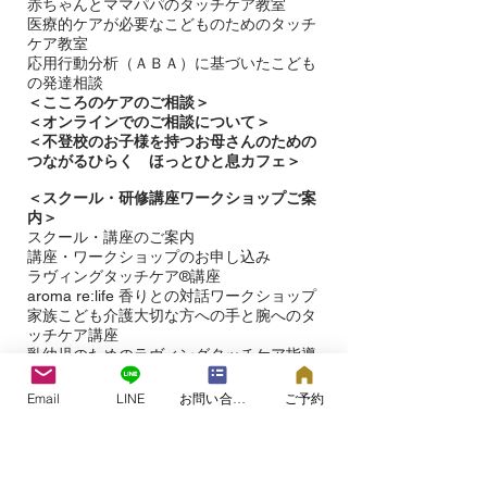
​赤ちゃんとママパパのタッチケア教室
医療的ケアが必要なこどものためのタッチ
ケア教室
応用行動分析（ＡＢＡ）に基づいたこども
の発達相談
＜
こころのケアのご相談＞
＜オンラインでのご相談について＞
＜不登校のお子様を持つお母さんのための
つながるひらく ほっとひと息カフェ＞
＜
スクール・研修講座ワークショップご案
内＞
スクール・講座のご案内
講座・ワークショップのお申し込み
ラヴィングタッチケア®講座
aroma re:life 香りとの対話ワークショップ
​家族こども介護大切な方への手と腕へのタ
ッチケア講座
乳幼児のためのラヴィングタッチケア指導
者講座
赤ちゃんとママパパのタッチケア認定教室
Email
LINE
お問い合わせフォーム
ご予約
一覧
ホリスティックリフレクソロジー講座
＜ラヴィングタッチケア®︎＞