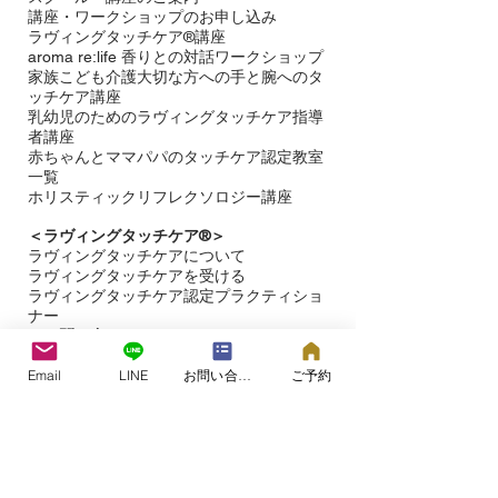
講座・ワークショップのお申し込み
ラヴィングタッチケア®講座
aroma re:life 香りとの対話ワークショップ
​家族こども介護大切な方への手と腕へのタ
ッチケア講座
乳幼児のためのラヴィングタッチケア指導
者講座
赤ちゃんとママパパのタッチケア認定教室
一覧
ホリスティックリフレクソロジー講座
＜ラヴィングタッチケア®︎＞
ラヴィングタッチケアについて
ラヴィングタッチケアを受ける​
ラヴィングタッチケア認定プラクティショ
ナー
＜お問い合わせ＞
＜​
ブログ＞
Email
LINE
お問い合わせフォーム
ご予約
＜タッチケア研究＞
＜ラヴィングタッチケア®プロジェクト＞
＜ラヴィングタッチケア＞の専用サイト