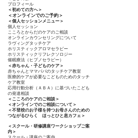
プロフィール
＜
初めての方へ＞
＜​
オンラインでのご予約＞
＜個人セッションメニュー＞
個人セッション
こころとからだのケアのご相談
オンラインカウンセリングについて
ラヴィングタッチケア
ホリスティックアロマセラピー
ホリスティックリフレクソロジー​
催眠療法（ヒプノセラピー）
＜赤ちゃん・子どものケア＞
​赤ちゃんとママパパのタッチケア教室
医療的ケアが必要なこどものためのタッチ
ケア教室
応用行動分析（ＡＢＡ）に基づいたこども
の発達相談
＜
こころのケアのご相談＞
＜オンラインでのご相談について＞
＜不登校のお子様を持つお母さんのための
つながるひらく ほっとひと息カフェ＞
＜
スクール・研修講座ワークショップご案
内＞
スクール・講座のご案内