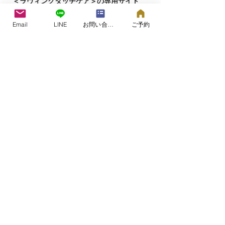
＜ラヴィングタッチケア＞の専用サイト
Email
LINE
お問い合わせフォーム
ご予約
こころとからだのケアルーム&スクール
つむぎの森®
​​大阪市都島区片町（詳細はご予約時）
©2006つむぎの森®.
All Rights Reserved.​
2000年よりセラピストとしての活動を開始。
2006年に赤ちゃん、こどもから高齢者まで、
こころとからだのケアのご相談、ホリスティ
ックケア、アロマセラピー、タッチケアの提
供を行う女性専用のケアルームとして大阪京
橋に開設しました。
「つむぎの森®️」「Loving Touchcare®️」「ラ
ヴィングタッチケア®️」は経済産業省特許庁に
より認可登録を受けた商標です。
®©