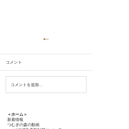
コメント
つむぎの森通信
コメントを追加…
雨音と静かな星の輝き
つむぎの森通信7月号
＜ホーム＞
新着情報
つむぎの森の動画