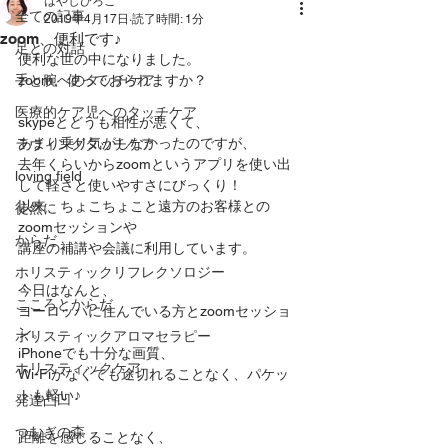
はやしひろこ
全ての記事
2019年4月17日
読了時間: 1分
zoom、便利です♪
足との対話
便利な世の中になりました。
手と腕へのタッチケア
zoom、使っておられますか？
医療的ケア児へのタッチケア
skypeとどうも相性が悪くて、
あまり乗り気がしなかったのですが、
ラヴィングタッチケア
去年くらいからzoomというアプリを使い出
loving field
して軽さと使いやすさにびっくり！
以来、ちょこちょこと遠方のお客様との
徒然に
zoomセッションや
からだ
講座の補講や会議に利用しています。
ホリスティックリフレクソロジー
今日はなんと、
こころとからだ
ヨーロッパに住んでいる方とzoomセッショ
ン。
ホリスティックアロマセラピー
iPhoneでも十分な画質、
ホリスティックケア
Wi-Fiがなくても途切れることなく、パケッ
トも軽い♪
発達凸凹
つむぎの森
距離を感じることなく、