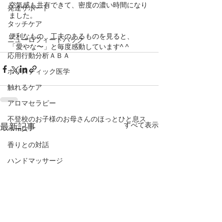
空気感も共有できて、密度の濃い時間になり
発達サポート
ました。
タッチケア
便利なもの、工夫のあるものを見ると、
ニューロフィードバック
「愛やな〜」と毎度感動しています^ ^
応用行動分析ＡＢＡ
ホリスティック医学
触れるケア
アロマセラピー
不登校のお子様のお母さんのほっとひと息ス
すべて表示
最新記事
ペース
香りとの対話
ハンドマッサージ