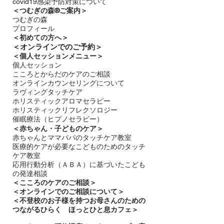
covid19感染予防対策について
＜つむぎの森®ご案内＞
つむぎの森
プロフィール
＜
初めての方へ＞
＜​
オンラインでのご予約＞
＜個人セッションメニュー＞
個人セッション
こころとからだのケアのご相談
オンラインカウンセリングについて
ラヴィングタッチケア
ホリスティックアロマセラピー
ホリスティックリフレクソロジー​
催眠療法（ヒプノセラピー）
＜赤ちゃん・子どものケア＞
​赤ちゃんとママパパのタッチケア教室
医療的ケアが必要なこどものためのタッチ
ケア教室
応用行動分析（ＡＢＡ）に基づいたこども
の発達相談
＜
こころのケアのご相談＞
＜オンラインでのご相談について＞
＜不登校のお子様を持つお母さんのための
つながるひらく ほっとひと息カフェ＞