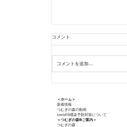
コメント
コメントを追加…
つむぎの森通信8月号をお届
けします
＜ホーム＞
新着情報
つむぎの森の動画
covid19感染予防対策について
＜つむぎの森®ご案内＞
つむぎの森