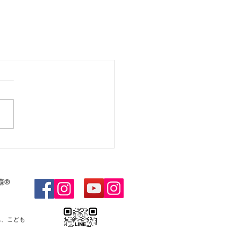
森®
ん、こども