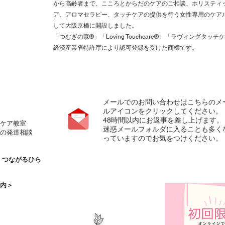
から高齢者まで、こころとからだのケアのご相談、ホリスティ
ア、アロマセラピー、タッチケアの提供を行う女性専用のケア
して大阪京橋に開設しました。
「つむぎの森®️」「Loving Touchcare®️」「ラヴィングタッチ
経済産業省特許庁により認可登録を受けた商標です。
メールでのお問い合わせはこちらのメ
ルアイコンをクリックしてください。
​48時間以内にお返事を差し上げます。
ケア教室
​迷惑メールフォルダに入ることも多く
の発達相談
っていますのでお気をつけください。
の
つながるひら
内＞