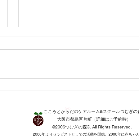
雨音と静かな星の輝き つむ
ぎの森通信7月号
®©
こころとからだのケアルーム&スクールつむぎの
​​大阪市都島区片町（詳細はご予約時）
©2006つむぎの森®.
All Rights Reserved.​
2000年よりセラピストとしての活動を開始。2006年に赤ちゃ