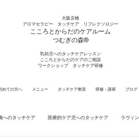
大阪京橋
アロマセラピー タッチケア
リフレクソロジー
こころとからだの
ケアルーム
つむぎの
​森®︎
​乳幼児へのタッチケアレッスン
こころとからだのケアのご相談
​ワークショップ タッチケア研修
初めての方へ
メニュー
タッチケア教室
研修・講座
ブログ
腕へのタッチケア
医療的ケア児へのタッチケア
ラヴィ