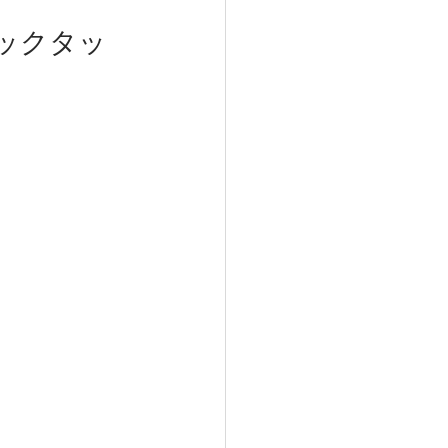
ックタッ
達サポート
触れるケア
ハンドマッサージ