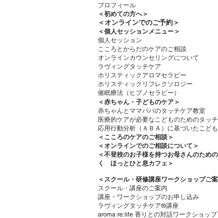
プロフィール
＜
初めての方へ＞
＜​
オンラインでのご予約＞
＜個人セッションメニュー＞
個人セッション
こころとからだのケアのご相談
オンラインカウンセリングについて
ラヴィングタッチケア
ホリスティックアロマセラピー
ホリスティックリフレクソロジー​
催眠療法（ヒプノセラピー）
＜赤ちゃん・子どものケア＞
​赤ちゃんとママパパのタッチケア教室
医療的ケアが必要なこどものためのタッチ
応用行動分析（ＡＢＡ）に基づいたこども
＜
こころのケアのご相談＞
＜オンラインでのご相談について＞
＜不登校のお子様を持つお母さんのため
く ほっとひと息カフェ＞
＜
スクール・研修講座ワークショップご案
スクール・講座のご案内
講座・ワークショップのお申し込み
ラヴィングタッチケア®講座
aroma re:life 香りとの対話ワークショップ