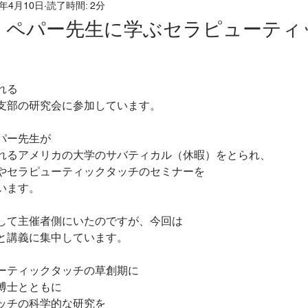
0年4月10日
読了時間: 2分
だ
ホリスティックリフレクソロジー
こころとからだ
ク・ペパー先生に学ぶセラピューティ
ホリスティックケア
発達凸凹
つむぎの森
発
れる
支部の研究会に参加しています。
ドバック
応用行動分析ＡＢＡ
ホリスティック医学
パー先生が
れるアメリカの大学のサバティカル（休暇）をとられ、
やセラピューティックタッチのセミナーを
子様のお母さんのほっとひと息スペース
香りとの対話
います。
して主催者側にいたのですが、今回は
と講義に集中しています。
ーティックタッチの草創期に
博士とともに
ッチの科学的な研究を