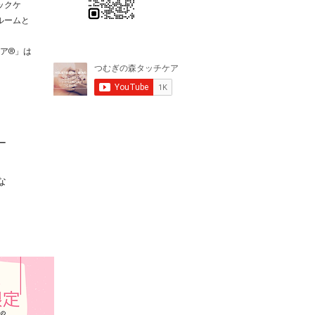
ックケ
ルームと
ケア®️」は
ー
な