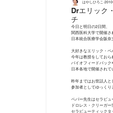
はやしひろこ
201
loving field
徒然に
から
Drエリッ
チ
ホリスティックアロマセラピー
今日と明日の2日間、
関西医科大学で開催さ
日本統合医療学会阪奈
タッチケア
ニューロフィー
大好きなエリック・ペ
今年は教授をしておら
バイオフィードバック
アロマセラピー
不登校のお
日本各地で開催されて
昨年まではお世話人と
参加者としてゆっくり
ペパー先生はセラピュ
ドロレス・クリーガー
セラピューティックタ