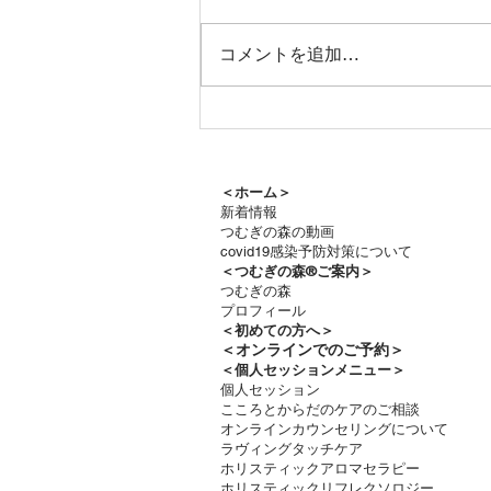
コメントを追加…
つむぎの森通信8月号をお届
けします
＜ホーム＞
新着情報
つむぎの森の動画
covid19感染予防対策について
＜つむぎの森®ご案内＞
つむぎの森
プロフィール
＜
初めての方へ＞
＜​
オンラインでのご予約＞
＜個人セッションメニュー＞
個人セッション
こころとからだのケアのご相談
オンラインカウンセリングについて
ラヴィングタッチケア
ホリスティックアロマセラピー
ホリスティックリフレクソロジー​