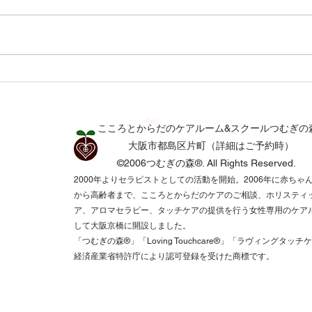
雨音と静かな星の輝き つむ
ぎの森通信7月号
®©
こころとからだのケアルーム&スクールつむぎの
​​大阪市都島区片町（詳細はご予約時）
©2006つむぎの森®.
All Rights Reserved.​
2000年よりセラピストとしての活動を開始。2006年に赤ちゃ
から高齢者まで、こころとからだのケアのご相談、ホリスティ
ア、アロマセラピー、タッチケアの提供を行う女性専用のケア
して大阪京橋に開設しました。
「つむぎの森®️」「Loving Touchcare®️」「ラヴィングタッチ
経済産業省特許庁により認可登録を受けた商標です。