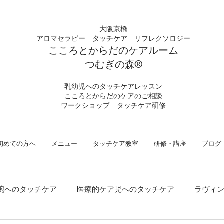
大阪京橋
アロマセラピー タッチケア
リフレクソロジー
こころとからだの
ケアルーム
つむぎの
​森®︎
​乳幼児へのタッチケアレッスン
こころとからだのケアのご相談
​ワークショップ タッチケア研修
初めての方へ
メニュー
タッチケア教室
研修・講座
ブログ
腕へのタッチケア
医療的ケア児へのタッチケア
ラヴィ