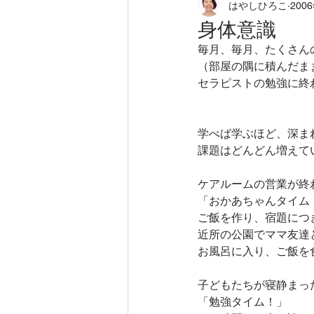
はやしひろこ
200
loving field
徒然に
から
身体意識
毎月、毎月、たくさん
ホリスティックアロマセラピー
（部屋の隅に積んだま
セラピストの勉強に終
タッチケア
ニューロフィー
学べば学ぶほど、深ま
課題はどんどん増えて
アロマセラピー
不登校のお
ケアルームの営業が終
「おかあちゃんタイム
ご飯を作り、宿題につ
近所の公園でママ友達
お風呂に入り、ご飯を
子どもたちが寝静まっ
「勉強タイム！」