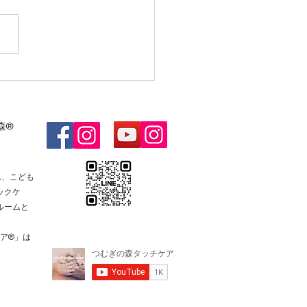
森®
ん、こども
ックケ
ルームと
ケア®️」は