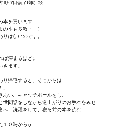
6年8月7日
読了時間: 2分
だ
ホリスティックリフレクソロジー
こころとからだ
の本を買います。
ホリスティックケア
発達凸凹
つむぎの森
発
まの本も多数・・）
わりはないのです。
ドバック
応用行動分析ＡＢＡ
ホリスティック医学
れば深まるほどに
いきます。
子様のお母さんのほっとひと息スペース
香りとの対話
わり帰宅すると、そこからは
！」
きあい、キャッチボールをし、
と世間話をしながら逆上がりのお手本をみせ
食べ、洗濯をして、寝る前の本を読む。
た１０時からが