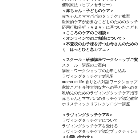
催眠療法（ヒプノセラピー）
＜赤ちゃん・子どものケア＞
​赤ちゃんとママパパのタッチケア教室
医療的ケアが必要なこどものためのタッチ
応用行動分析（ＡＢＡ）に基づいたこども
＜
こころのケアのご相談＞
＜オンラインでのご相談について＞
＜不登校のお子様を持つお母さんのため
く ほっとひと息カフェ＞
＜
スクール・研修講座ワークショップご案
スクール・講座のご案内
講座・ワークショップのお申し込み
ラヴィングタッチケア®講座
aroma re:life 香りとの対話ワークショップ
​家族こども介護大切な方への手と腕への
乳幼児のためのラヴィングタッチケア指導
赤ちゃんとママパパのタッチケア認定教室
ホリスティックリフレクソロジー講座
＜ラヴィングタッチケア®︎＞
ラヴィングタッチケアについて
ラヴィングタッチケアを受ける​
ラヴィングタッチケア認定プラクティショ
＜お問い合わせ＞