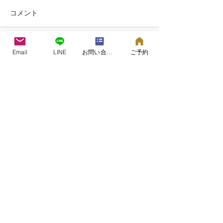
コメント
つむぎの森通信
コメントを追加…
Email
LINE
お問い合わせフォーム
ご予約
雨音と静かな星の輝き
つむぎの森通信7月号
＜ホーム＞
新着情報
つむぎの森の動画
covid19感染予防対策について
＜つむぎの森®ご案内＞
つむぎの森
プロフィール
＜
初めての方へ＞
＜​
オンラインでのご予約＞
＜個人セッションメニュー＞
個人セッション
こころとからだのケアのご相談
オンラインカウンセリングについて
ラヴィングタッチケア