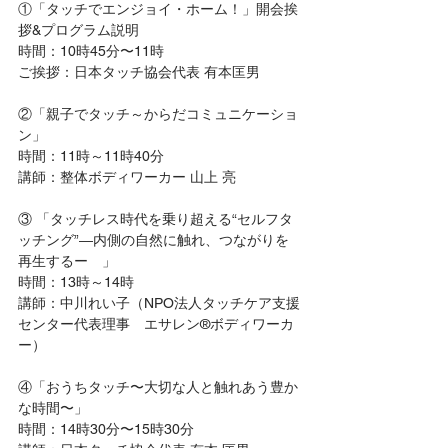
①「タッチでエンジョイ・ホーム！」開会挨
拶&プログラム説明
時間：10時45分〜11時
ご挨拶：日本タッチ協会代表 有本匡男
②「親子でタッチ～からだコミュニケーショ
ン」
時間：11時～11時40分
講師：整体ボディワーカー 山上 亮
③ 「タッチレス時代を乗り超える“セルフタ
ッチング”―内側の自然に触れ、つながりを
再生するー　」
時間：13時～14時
講師：中川れい子（NPO法人タッチケア支援
センター代表理事　エサレン®ボディワーカ
ー）
④「おうちタッチ〜大切な人と触れあう豊か
な時間〜」
時間：14時30分〜15時30分