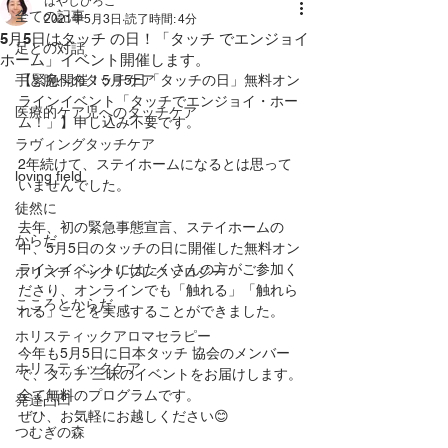
はやしひろこ
全ての記事
2021年5月3日
読了時間: 4分
5月5日はタッチ の日！「タッチ でエンジョイ
足との対話
ホーム」イベント開催します。
手と腕へのタッチケア
【緊急開催！5月5日「タッチの日」無料オン
ラインイベント「タッチでエンジョイ・ホー
医療的ケア児へのタッチケア
ム！」】申し込み不要です。
ラヴィングタッチケア
2年続けて、ステイホームになるとは思って
loving field
いませんでした。
徒然に
去年、初の緊急事態宣言、ステイホームの
からだ
中、5月5日のタッチの日に開催した無料オン
ラインイベントにはたくさんの方がご参加く
ホリスティックリフレクソロジー
ださり、オンラインでも「触れる」「触れら
こころとからだ
れる」ことを実感することができました。
ホリスティックアロマセラピー
今年も5月5日に日本タッチ 協会のメンバー
ホリスティックケア
で、タッチ 三昧のイベントをお届けします。
全て無料のプログラムです。
発達凸凹
ぜひ、お気軽にお越しください😊
つむぎの森