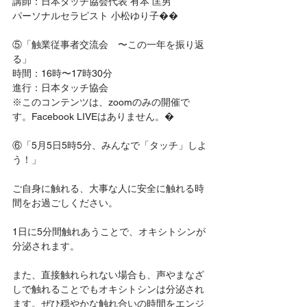
講師：日本タッチ協会代表 有本 匡男 
パーソナルセラピスト 小松ゆり子��
⑤「触業従事者交流会　〜この一年を振り返
る」
時間：16時〜17時30分
進行：日本タッチ協会
※このコンテンツは、zoomのみの開催で
す。Facebook LIVEはありません。�
⑥「5月5日5時5分、みんなで「タッチ」しよ
う！」
ご自身に触れる、大事な人に安全に触れる時
間をお過ごしください。
1日に5分間触れあうことで、オキシトシンが
分泌されます。
また、直接触れられない場合も、声やまなざ
しで触れることでもオキシトシンは分泌され
ます。ぜひ穏やかな触れ合いの時間をエンジ