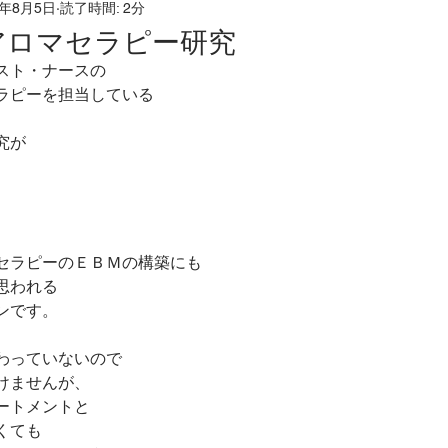
7年8月5日
読了時間: 2分
だ
ホリスティックリフレクソロジー
こころとからだ
アロマセラピー研究
スト・ナースの
ホリスティックケア
発達凸凹
つむぎの森
発
ラピーを担当している
究が
ドバック
応用行動分析ＡＢＡ
ホリスティック医学
子様のお母さんのほっとひと息スペース
香りとの対話
セラピーのＥＢＭの構築にも
思われる
ンです。
わっていないので
けませんが、
ートメントと
くても