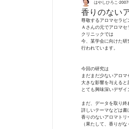
はやしひろこ
200
loving field
徒然に
から
香りのない
尊敬するアロマセラピ
ホリスティックアロマセラピー
Ａさんの元でアロマセ
クリニックでは
今、某学会に向けた研
行われています。
タッチケア
ニューロフィー
今回の研究は
アロマセラピー
不登校のお
まだまだ少ないアロマ
大きな影響を与えると
とても興味深いデザイ
まだ、データを取り終
詳しいテーマなどは書
香りのないアロマトリ
（果たして、香りがな