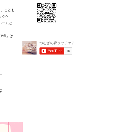
ん、こども
ックケ
ルームと
ケア®️」は
ー
な