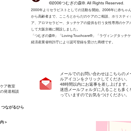
©2006つむぎの森®.
All Rights Reserved.​
2000年よりセラピストとしての活動を開始。2006年に赤ちゃ
から高齢者まで、こころとからだのケアのご相談、ホリスティ
ア、アロマセラピー、タッチケアの提供を行う女性専用のケア
して大阪京橋に開設しました。
「つむぎの森®️」「Loving Touchcare®️」「ラヴィングタッチ
経済産業省特許庁により認可登録を受けた商標です。
メールでのお問い合わせはこちらのメ
ルアイコンをクリックしてください。
​48時間以内にお返事を差し上げます。
ケア教室
​迷惑メールフォルダに入ることも多く
の発達相談
っていますのでお気をつけください。
の
つながるひら
内＞