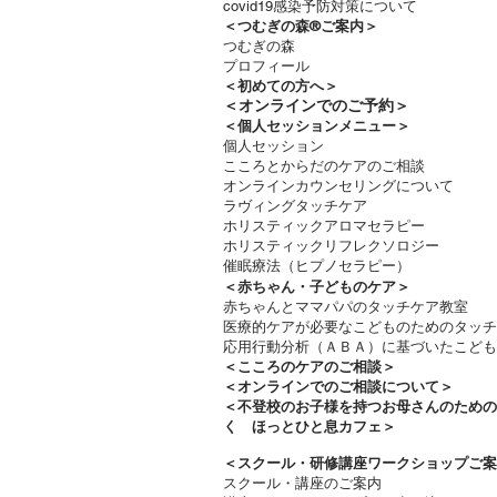
covid19感染予防対策について
＜つむぎの森®ご案内＞
つむぎの森
プロフィール
＜
初めての方へ＞
＜​
オンラインでのご予約＞
＜個人セッションメニュー＞
個人セッション
こころとからだのケアのご相談
オンラインカウンセリングについて
ラヴィングタッチケア
ホリスティックアロマセラピー
ホリスティックリフレクソロジー​
催眠療法（ヒプノセラピー）
＜赤ちゃん・子どものケア＞
​赤ちゃんとママパパのタッチケア教室
医療的ケアが必要なこどものためのタッチ
応用行動分析（ＡＢＡ）に基づいたこども
＜
こころのケアのご相談＞
＜オンラインでのご相談について＞
＜不登校のお子様を持つお母さんのため
く ほっとひと息カフェ＞
＜
スクール・研修講座ワークショップご案
スクール・講座のご案内