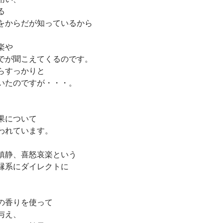
る
をからだが知っているから
楽や
でが聞こえてくるのです。
らすっかりと
いたのですが・・・。
果について
われています。
鎮静、喜怒哀楽という
縁系にダイレクトに
の香りを使って
与え、