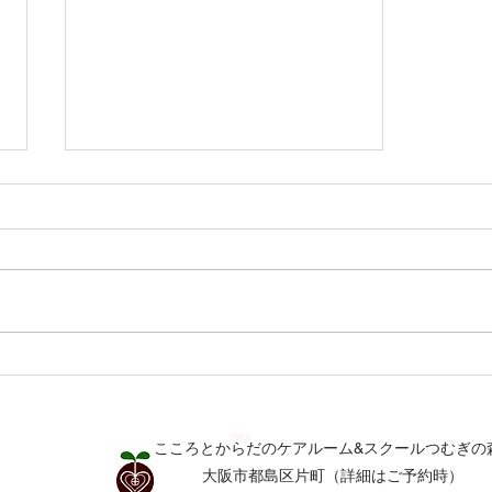
雨音と静かな星の輝き つむ
ぎの森通信7月号
®©
こころとからだのケアルーム&スクールつむぎの
​​大阪市都島区片町（詳細はご予約時）