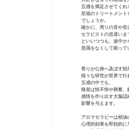
五感を満足させてくれ
至福のトリートメント
でしょうか。
確かに、周りの音や音
セラピストの息遣いま
といいつつも、途中か
意識をなくして眠って
香りが心身へ及ぼす効
様々な研究が世界で行
五感の中でも、
嗅覚は快不快や興奮、
感情を作り出す大脳辺
影響を与えます。
アロマセラピーは精油
心理的効果を即効的に