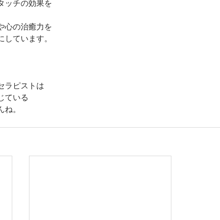
タッチの効果を
や心の治癒力を
にしています。
セラピストは
じている
んね。