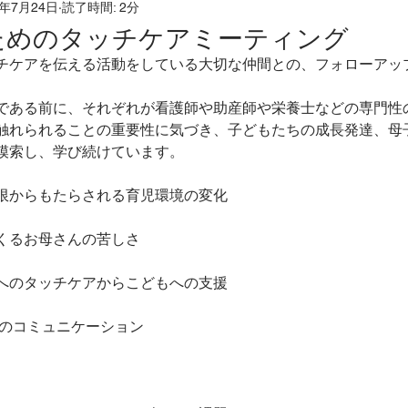
1年7月24日
読了時間: 2分
だ
ホリスティックリフレクソロジー
こころとからだ
ためのタッチケアミーティング
チケアを伝える活動をしている大切な仲間との、フォローアッ
ホリスティックケア
発達凸凹
つむぎの森
発
である前に、それぞれが看護師や助産師や栄養士などの専門性
触れられることの重要性に気づき、子どもたちの成長発達、母
模索し、学び続けています。
ドバック
応用行動分析ＡＢＡ
ホリスティック医学
限からもたらされる育児環境の変化
子様のお母さんのほっとひと息スペース
香りとの対話
くるお母さんの苦しさ
へのタッチケアからこどもへの支援
でのコミュニケーション