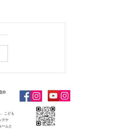
森®
ん、こども
ックケ
ルームと