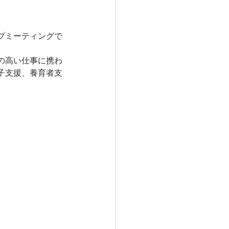
プミーティングで
達サポート
の高い仕事に携わ
子支援、養育者支
触れるケア
ハンドマッサージ