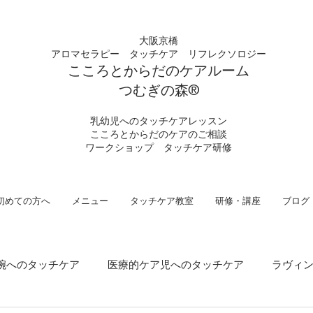
大阪京橋
アロマセラピー タッチケア
リフレクソロジー
こころとからだの
ケアルーム
つむぎの
​森®︎
​乳幼児へのタッチケアレッスン
こころとからだのケアのご相談
​ワークショップ タッチケア研修
初めての方へ
メニュー
タッチケア教室
研修・講座
ブログ
腕へのタッチケア
医療的ケア児へのタッチケア
ラヴィ