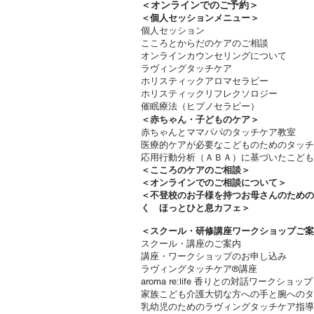
＜​
オンラインでのご予約＞
＜個人セッションメニュー＞
個人セッション
こころとからだのケアのご相談
オンラインカウンセリングについて
ラヴィングタッチケア
ホリスティックアロマセラピー
ホリスティックリフレクソロジー​
催眠療法（ヒプノセラピー）
＜赤ちゃん・子どものケア＞
​赤ちゃんとママパパのタッチケア教室
医療的ケアが必要なこどものためのタッチ
応用行動分析（ＡＢＡ）に基づいたこども
＜
こころのケアのご相談＞
＜オンラインでのご相談について＞
＜不登校のお子様を持つお母さんのため
く ほっとひと息カフェ＞
＜
スクール・研修講座ワークショップご案
スクール・講座のご案内
講座・ワークショップのお申し込み
ラヴィングタッチケア®講座
aroma re:life 香りとの対話ワークショップ
​家族こども介護大切な方への手と腕への
乳幼児のためのラヴィングタッチケア指導