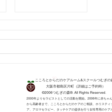
雨音と静かな星の輝き つむ
ぎの森通信7月号
®©
こころとからだのケアルーム&スクールつむぎの
​​大阪市都島区片町（詳細はご予約時）
©2006つむぎの森®.
All Rights Reserved.​
2000年よりセラピストとしての活動を開始。2006年に赤ちゃ
から高齢者まで、こころとからだのケアのご相談、ホリスティ
ア、アロマセラピー、タッチケアの提供を行う女性専用のケア