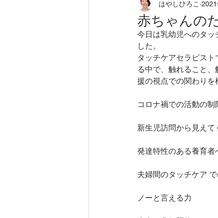
はやしひろこ
202
loving field
徒然に
から
赤ちゃんの
今日は乳幼児へのタッ
ホリスティックアロマセラピー
した。
タッチケアセラピスト
る中で、触れること、
援の視点での関わりを
タッチケア
ニューロフィー
コロナ禍での活動の制
アロマセラピー
不登校のお
新生児訪問から見えて
発達特性のある養育者
夫婦間のタッチケア 
ノーと言える力