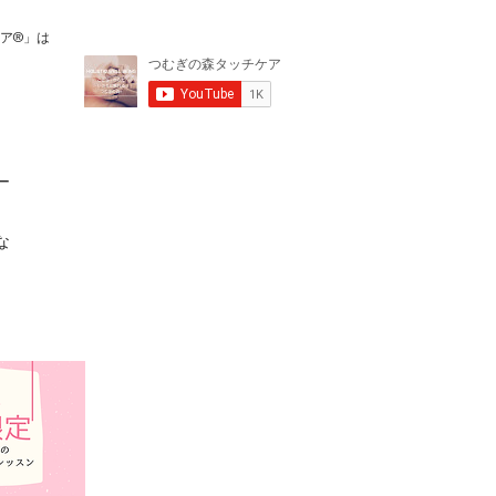
ケア®️」は
ー
な