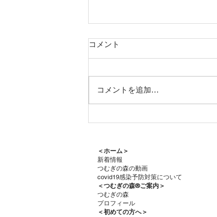
コメント
コメントを追加…
つむぎの森通信8月号をお届
けします
＜ホーム＞
新着情報
つむぎの森の動画
covid19感染予防対策について
＜つむぎの森®ご案内＞
つむぎの森
プロフィール
＜
初めての方へ＞