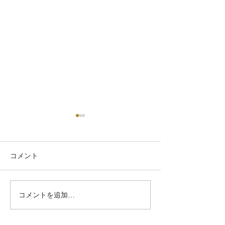
コメント
コメントを追加…
【2026年春開講】心とか
今年もよろしく
らだを包み込む「手と腕
し上げます。 大切な場所
へのタッチケア講座」全4
へ戻ってまいり