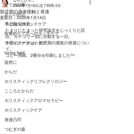
はやしひろこ
全ての記事
2019年7月18日
読了時間: 2分
胎児期の身体接触と発達
足との対話
更新日：
2020年1月14日
手と腕へのタッチケア
今日は定休日。
たまりにたまった研究論文をじっくりと読
医療的ケア児へのタッチケア
み、カテゴリー別に分類する一日。
今回のテーマは、胎児期の感覚の発達につい
ラヴィングタッチケア
て。
loving field
コピー用紙、2冊分を印刷しました^^
徒然に
からだ
ホリスティックリフレクソロジー
こころとからだ
ホリスティックアロマセラピー
ホリスティックケア
発達凸凹
つむぎの森