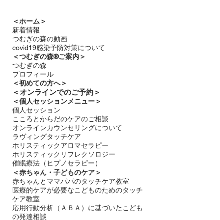
回
＜ホーム＞
新着情報
つむぎの森の動画
covid19感染予防対策について
＜つむぎの森®ご案内＞
つむぎの森
プロフィール
＜
初めての方へ＞
＜​
オンラインでのご予約＞
＜個人セッションメニュー＞
個人セッション
こころとからだのケアのご相談
オンラインカウンセリングについて
ラヴィングタッチケア
ホリスティックアロマセラピー
ホリスティックリフレクソロジー​
催眠療法（ヒプノセラピー）
＜赤ちゃん・子どものケア＞
​赤ちゃんとママパパのタッチケア教室
医療的ケアが必要なこどものためのタッチ
ケア教室
応用行動分析（ＡＢＡ）に基づいたこども
の発達相談