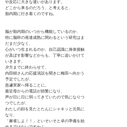
や反応に大きな違いがあります。
どこから来るのだろう、と考えると、
胎内期に行き着くのですね。
脳が胎内期のいつから機能しているのか、
特に脳幹の発達成熟に関わるという研究はま
だまだ少なく、
心がいつ生まれるのか、自己認識に身体接触
が及ぼす影響などからも、丁寧に追いかけて
いきます。
夕方までに終わらせて、
内田樹さんの応援演説を聞きに梅田へ向かう
予定でしたが、
急遽実家へ帰ることに。
最近母からの電話が頻繁になり、
声が日に日に弱ってきていたので気になりつ
つでしたが、
わたしの顔を見たとたんにシャキッと元気に
なり、
「麻雀しよ！！」といそいそと卓の準備を始
めるではないですか！