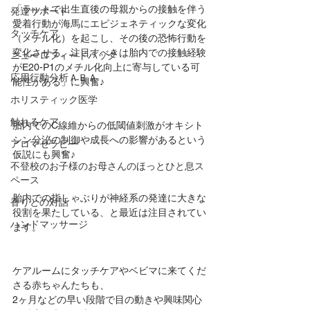
「ラットで出生直後の母親からの接触を伴う
発達サポート
愛着行動が海馬にエピジェネティックな変化
タッチケア
（メチル化）を起こし、その後の恐怖行動を
変化させる。注目すべきは胎内での接触経験
ニューロフィードバック
がE20-P1のメチル化向上に寄与している可
応用行動分析ＡＢＡ
能性がある」に興奮♪
ホリスティック医学
触れるケア
胎内でのC線維からの低閾値刺激がオキシト
シン分泌の制御や成長への影響があるという
アロマセラピー
仮説にも興奮♪
不登校のお子様のお母さんのほっとひと息ス
ペース
胎内での指しゃぶりが神経系の発達に大きな
香りとの対話
役割を果たしている、と最近は注目されてい
ハンドマッサージ
ます。
ケアルームにタッチケアやベビマに来てくだ
さる赤ちゃんたちも、
2ヶ月などの早い段階で目の動きや興味関心