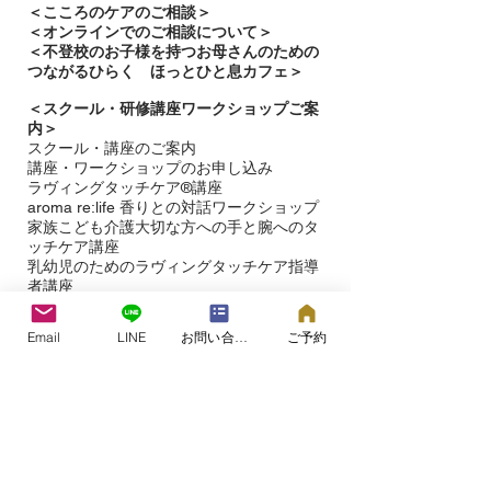
＜
こころのケアのご相談＞
＜オンラインでのご相談について＞
＜不登校のお子様を持つお母さんのための
つながるひらく ほっとひと息カフェ＞
＜
スクール・研修講座ワークショップご案
内＞
スクール・講座のご案内
講座・ワークショップのお申し込み
ラヴィングタッチケア®講座
aroma re:life 香りとの対話ワークショップ
​家族こども介護大切な方への手と腕へのタ
ッチケア講座
乳幼児のためのラヴィングタッチケア指導
者講座
赤ちゃんとママパパのタッチケア認定教室
一覧
Email
LINE
お問い合わせフォーム
ご予約
ホリスティックリフレクソロジー講座
＜ラヴィングタッチケア®︎＞
ラヴィングタッチケアについて
ラヴィングタッチケアを受ける​
ラヴィングタッチケア認定プラクティショ
ナー
＜お問い合わせ＞