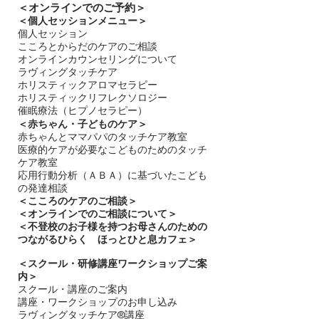
＜​
オンラインでのご予約＞
＜個人セッションメニュー＞
個人セッション
こころとからだのケアのご相談
オンラインカウンセリングについて
ラヴィングタッチケア
ホリスティックアロマセラピー
ホリスティックリフレクソロジー​
催眠療法（ヒプノセラピー）
＜赤ちゃん・子どものケア＞
​赤ちゃんとママパパのタッチケア教室
医療的ケアが必要なこどものためのタッチ
ケア教室
応用行動分析（ＡＢＡ）に基づいたこども
の発達相談
＜
こころのケアのご相談＞
＜オンラインでのご相談について＞
＜不登校のお子様を持つお母さんのための
つながるひらく ほっとひと息カフェ＞
＜
スクール・研修講座ワークショップご案
内＞
スクール・講座のご案内
講座・ワークショップのお申し込み
ラヴィングタッチケア®講座