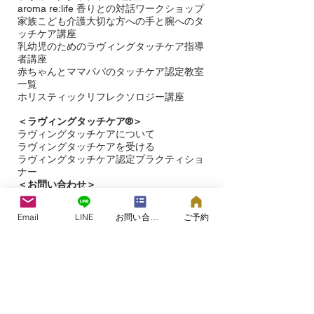
aroma re:life 香りとの対話ワークショップ
​家族こども介護大切な方への手と腕へのタ
ッチケア講座
乳幼児のためのラヴィングタッチケア指導
者講座
赤ちゃんとママパパのタッチケア認定教室
一覧
ホリスティックリフレクソロジー講座
＜ラヴィングタッチケア®︎＞
ラヴィングタッチケアについて
ラヴィングタッチケアを受ける​
ラヴィングタッチケア認定プラクティショ
ナー
＜お問い合わせ＞
＜​
ブログ＞
Email
LINE
お問い合わせフォーム
ご予約
＜タッチケア研究＞
＜ラヴィングタッチケア®プロジェクト＞
＜ラヴィングタッチケア＞の専用サイト
こころとからだのケアルーム&スクール