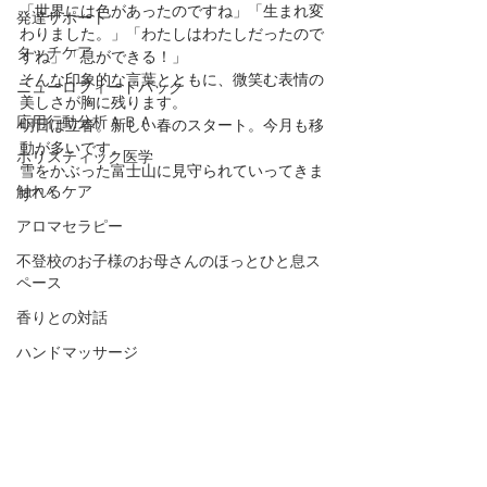
「世界には色があったのですね」「生まれ変
発達サポート
わりました。」「わたしはわたしだったので
タッチケア
すね」「息ができる！」
そんな印象的な言葉とともに、微笑む表情の
ニューロフィードバック
美しさが胸に残ります。
応用行動分析ＡＢＡ
明日は立春。新しい春のスタート。今月も移
動が多いです。
ホリスティック医学
雪をかぶった富士山に見守られていってきま
触れるケア
す^ ^
アロマセラピー
不登校のお子様のお母さんのほっとひと息ス
ペース
香りとの対話
ハンドマッサージ