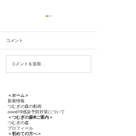
コメント
つむぎの森通信
コメントを追加…
雨音と静かな星の輝き
つむぎの森通信7月号
＜ホーム＞
新着情報
つむぎの森の動画
covid19感染予防対策について
＜つむぎの森®ご案内＞
つむぎの森
プロフィール
＜
初めての方へ＞