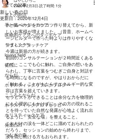
はやしひろこ
全ての記事
2020年2月3日
読了時間: 1分
新しい春の日
足との対話
更新日：
2020年12月4日
手と腕へのタッチケア
ホームページをコツコツ作り替えてから、新
しいお客様が増えました。（昔昔、ホームペ
医療的ケア児へのタッチケア
ージビルダーで作った時よりは作りやすくな
りました^ ^）
ラヴィングタッチケア
今週は新規の方が続きます。
loving field
初回のコンサルテーションが２時間近くある
ので、ここでも心に触れ、ご自身の想いをあ
徒然に
らわし、丁寧に言葉をつむぎご自身と対話す
からだ
る時間になるのですが、やはりおからだに
「触れる」ことがもたらすエネルギー的な変
ホリスティックリフレクソロジー
容は言葉を超えていきます。
こころとからだ
セラピストができることは余分な力を物理的
にも心理的にもかけずに、その方の現れるこ
ホリスティックアロマセラピー
とを待っていた自然な発露が心地よく流れ出
ホリスティックケア
るように「安全な場」を整えること。
これだけの涙を一体どこに溜めておられたの
発達凸凹
だろう。セッションの始めから終わりまで、
つむぎの森
涙を流し続ける方もおられます。