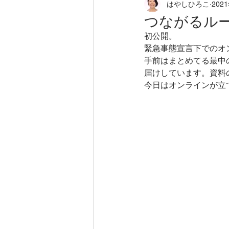
はやしひろこ
202
loving field
徒然に
から
つながるル
初公開。
ホリスティックアロマセラピー
緊急事態宣言下でのオ
手前はまとめてる最中
届けしています。資料
今日はオンラインが立
タッチケア
ニューロフィー
アロマセラピー
不登校のお