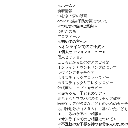
＜ホーム＞
新着情報
つむぎの森の動画
covid19感染予防対策について
＜つむぎの森®ご案内＞
つむぎの森
プロフィール
＜
初めての方へ＞
＜​
オンラインでのご予約＞
＜個人セッションメニュー＞
個人セッション
こころとからだのケアのご相談
オンラインカウンセリングについて
ラヴィングタッチケア
ホリスティックアロマセラピー
ホリスティックリフレクソロジー​
催眠療法（ヒプノセラピー）
＜赤ちゃん・子どものケア＞
​赤ちゃんとママパパのタッチケア教室
医療的ケアが必要なこどものためのタッチ
応用行動分析（ＡＢＡ）に基づいたこども
＜
こころのケアのご相談＞
＜オンラインでのご相談について＞
＜不登校のお子様を持つお母さんのため