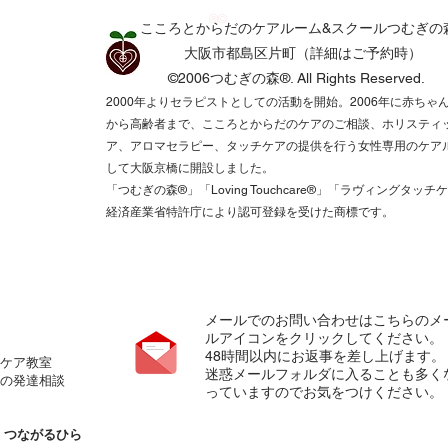
®©
こころとからだのケアルーム&スクールつむぎの
​​大阪市都島区片町（詳細はご予約時）
©2006つむぎの森®.
All Rights Reserved.​
2000年よりセラピストとしての活動を開始。2006年に赤ちゃ
から高齢者まで、こころとからだのケアのご相談、ホリスティ
ア、アロマセラピー、タッチケアの提供を行う女性専用のケア
して大阪京橋に開設しました。
「つむぎの森®️」「Loving Touchcare®️」「ラヴィングタッチ
経済産業省特許庁により認可登録を受けた商標です。
メールでのお問い合わせはこちらのメ
ルアイコンをクリックしてください。
​48時間以内にお返事を差し上げます。
ケア教室
​迷惑メールフォルダに入ることも多く
の発達相談
っていますのでお気をつけください。
の
つながるひら