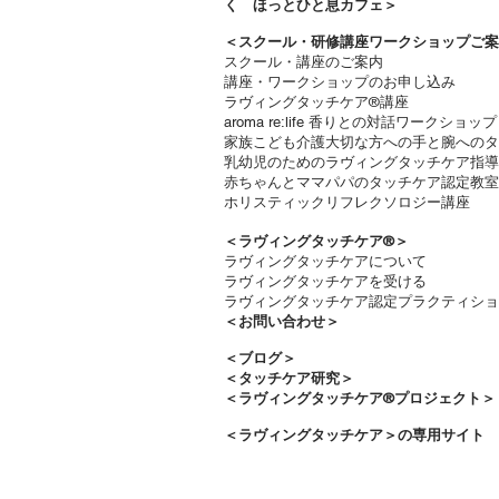
く ほっとひと息カフェ＞
＜
スクール・研修講座ワークショップご案
スクール・講座のご案内
講座・ワークショップのお申し込み
ラヴィングタッチケア®講座
aroma re:life 香りとの対話ワークショップ
​家族こども介護大切な方への手と腕への
乳幼児のためのラヴィングタッチケア指導
赤ちゃんとママパパのタッチケア認定教室
ホリスティックリフレクソロジー講座
＜ラヴィングタッチケア®︎＞
ラヴィングタッチケアについて
ラヴィングタッチケアを受ける​
ラヴィングタッチケア認定プラクティショ
＜お問い合わせ＞
＜​
ブログ＞
＜タッチケア研究＞
＜ラヴィングタッチケア®プロジェクト＞
＜ラヴィングタッチケア＞の専用サイト