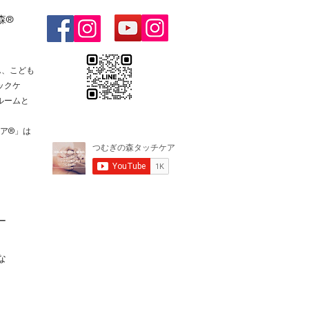
森®
ん、こども
ックケ
ルームと
ケア®️」は
ー
な