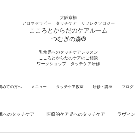
大阪京橋
アロマセラピー タッチケア
リフレクソロジー
こころとからだの
ケアルーム
つむぎの
​森®︎
​乳幼児へのタッチケアレッスン
こころとからだのケアのご相談
​ワークショップ タッチケア研修
初めての方へ
メニュー
タッチケア教室
研修・講座
ブログ
腕へのタッチケア
医療的ケア児へのタッチケア
ラヴィ