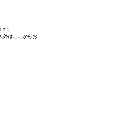
達サポート
すが。
以外はここからお
触れるケア
ハンドマッサージ