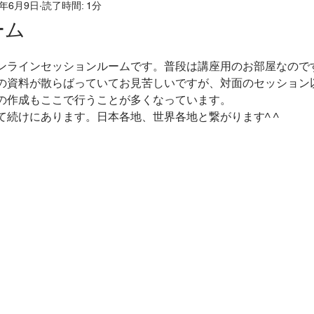
1年6月9日
読了時間: 1分
だ
ホリスティックリフレクソロジー
こころとからだ
ーム
ホリスティックケア
発達凸凹
つむぎの森
発
ンラインセッションルームです。普段は講座用のお部屋なので
の資料が散らばっていてお見苦しいですが、対面のセッション
の作成もここで行うことが多くなっています。
て続けにあります。日本各地、世界各地と繋がります^ ^
ドバック
応用行動分析ＡＢＡ
ホリスティック医学
子様のお母さんのほっとひと息スペース
香りとの対話