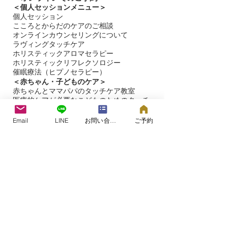
＜個人セッションメニュー＞
個人セッション
こころとからだのケアのご相談
オンラインカウンセリングについて
ラヴィングタッチケア
ホリスティックアロマセラピー
ホリスティックリフレクソロジー​
催眠療法（ヒプノセラピー）
＜赤ちゃん・子どものケア＞
​赤ちゃんとママパパのタッチケア教室
医療的ケアが必要なこどものためのタッチ
ケア教室
応用行動分析（ＡＢＡ）に基づいたこども
Email
LINE
お問い合わせフォーム
ご予約
の発達相談
＜
こころのケアのご相談＞
＜オンラインでのご相談について＞
＜不登校のお子様を持つお母さんのための
つながるひらく ほっとひと息カフェ＞
＜
スクール・研修講座ワークショップご案
内＞
スクール・講座のご案内
講座・ワークショップのお申し込み
ラヴィングタッチケア®講座
aroma re:life 香りとの対話ワークショップ