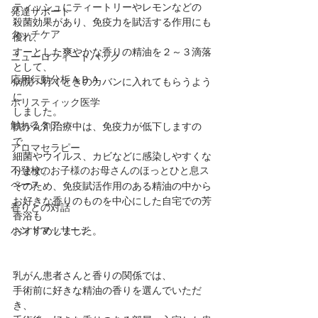
ティッシュにティートリーやレモンなどの
発達サポート
殺菌効果があり、免疫力を賦活する作用にも
タッチケア
優れ、
すーとした爽やかな香りの精油を２～３滴落
ニューロフィードバック
として、
応用行動分析ＡＢＡ
病院へ行くときのカバンに入れてもらうよう
に
ホリスティック医学
しました。
触れるケア
抗がん剤治療中は、免疫力が低下しますの
で、
アロマセラピー
細菌やウイルス、カビなどに感染しやすくな
不登校のお子様のお母さんのほっとひと息ス
ります。
ペース
そのため、免疫賦活作用のある精油の中から
お好きな香りのものを中心にした自宅での芳
香りとの対話
香浴も
ハンドマッサージ
おすすめしました。
乳がん患者さんと香りの関係では、
手術前に好きな精油の香りを選んでいただ
き、