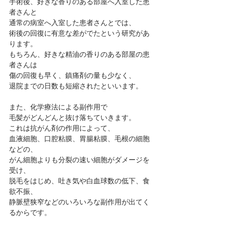
手術後、好きな香りのある部屋へ入室した患
者さんと
通常の病室へ入室した患者さんとでは、
術後の回復に有意な差がでたという研究があ
ります。
もちろん、好きな精油の香りのある部屋の患
者さんは
傷の回復も早く、鎮痛剤の量も少なく、
退院までの日数も短縮されたといいます。
また、化学療法による副作用で
毛髪がどんどんと抜け落ちていきます。
これは抗がん剤の作用によって、
血液細胞、口腔粘膜、胃腸粘膜、毛根の細胞
などの、
がん細胞よりも分裂の速い細胞がダメージを
受け、
脱毛をはじめ、吐き気や白血球数の低下、食
欲不振、
静脈壁狭窄などのいろいろな副作用が出てく
るからです。