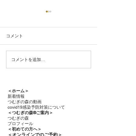
コメント
つむぎの森通信
コメントを追加…
雨音と静かな星の輝き
つむぎの森通信7月号
＜ホーム＞
新着情報
つむぎの森の動画
covid19感染予防対策について
＜つむぎの森®ご案内＞
つむぎの森
プロフィール
＜
初めての方へ＞
＜​
オンラインでのご予約＞