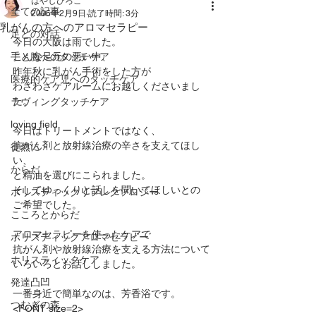
はやしひろこ
全ての記事
2006年2月9日
読了時間: 3分
乳がんの方へのアロマセラピー
足との対話
今日の大阪は雨でした。
手と腕へのタッチケア
こんな足元の悪い中、
昨年秋に乳がん手術をした方が
医療的ケア児へのタッチケア
わざわざケアルームにお越しくださいまし
た。
ラヴィングタッチケア
loving field
今日はトリートメントではなく、
抗がん剤と放射線治療の辛さを支えてほし
徒然に
い、
からだ
と精油を選びにこられました。
そしてゆっくりと話しを聞いてほしいとの
ホリスティックリフレクソロジー
ご希望でした。
こころとからだ
アロマセラピーを使ったケアで
ホリスティックアロマセラピー
抗がん剤や放射線治療を支える方法について
ホリスティックケア
いろいろとお話ししました。
発達凸凹
一番身近で簡単なのは、芳香浴です。
つむぎの森
<FONT size=2>