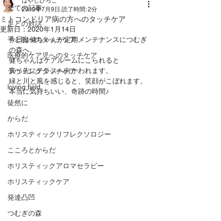
はやしひろこ
全ての記事
2019年7月9日
読了時間: 2分
ミトコンドリア病の方へのタッチケア
足との対話
更新日：
2020年1月14日
手と腕へのタッチケア
今日は健ちゃんが定期メンテナンスにつむぎ
の森へ。
医療的ケア児へのタッチケア
健ちゃんはケアルームにこられると
真っ先にテラスへ向かわれます。
ラヴィングタッチケア
緑と川と風を感じると、笑顔がこぼれます。
loving field
本当に気持ちいい、奇跡の時間♪
徒然に
からだ
ホリスティックリフレクソロジー
こころとからだ
ホリスティックアロマセラピー
ホリスティックケア
発達凸凹
つむぎの森