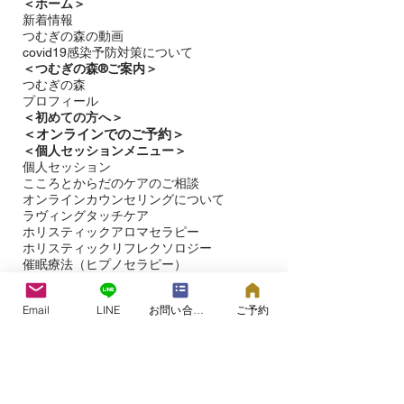
＜ホーム＞
新着情報
つむぎの森の動画
covid19感染予防対策について
＜つむぎの森®ご案内＞
つむぎの森
プロフィール
＜
初めての方へ＞
＜​
オンラインでのご予約＞
＜個人セッションメニュー＞
個人セッション
こころとからだのケアのご相談
オンラインカウンセリングについて
ラヴィングタッチケア
ホリスティックアロマセラピー
ホリスティックリフレクソロジー​
催眠療法（ヒプノセラピー）
＜赤ちゃん・子どものケア＞
​赤ちゃんとママパパのタッチケア教室
Email
LINE
お問い合わせフォーム
ご予約
医療的ケアが必要なこどものためのタッチ
ケア教室
応用行動分析（ＡＢＡ）に基づいたこども
の発達相談
＜
こころのケアのご相談＞
＜オンラインでのご相談について＞