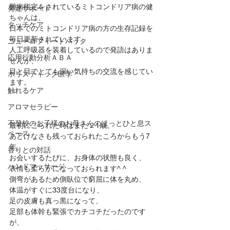
難病指定をされているミトコンドリア病の健
発達サポート
ちゃんは、
タッチケア
日本でのミトコンドリア病の方の生存記録を
毎日更新されています。
ニューロフィードバック
人工呼吸器を装着しているので発語はありま
応用行動分析ＡＢＡ
せんが、
目と目でとても深い気持ちの交流を感じてい
ホリスティック医学
ます。
触れるケア
アロマセラピー
不登校のお子様のお母さんのほっとひと息ス
最初にこられた時はまだ２1歳。
ペース
あどけなさも残っておられたころからもう7
年。
香りとの対話
お会いするたびに、お身体の状態も良く、
ハンドマッサージ
表情も柔らかになっておられます^ ^
側弯があるため側臥位で窮屈に体を丸め、
体温がすぐに33度台になり、
足の皮膚も真っ黒になって、
足部も体幹も緊張でカチコチだったのです
が、