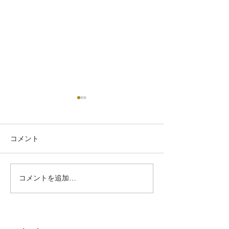
コメント
コメントを追加…
【2026年春開講】心とか
今年もよろしく
らだを包み込む「手と腕
し上げます。 大切な場所
へのタッチケア講座」全4
へ戻ってまいり
回