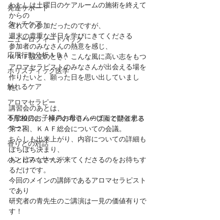
わたしは土曜日のケアルームの施術を終えて
発達サポート
からの
タッチケア
遅れての参加だったのですが、
週末の貴重な半日を学びにきてくださる
ニューロフィードバック
参加者のみなさんの熱意を感じ、
応用行動分析ＡＢＡ
ＫＡＦ設立のとき、こんな風に高い志をもつ
アロマセラピストのみなさんが出会える場を
ホリスティック医学
作りたいと、願った日を思い出していまし
触れるケア
た。
アロマセラピー
講習会のあとは、
不登校のお子様のお母さんのほっとひと息ス
5月30日に、神戸の布引ハーブ園で開催する
ペース
第２回、ＫＡＦ総会についての会議。
ちらしも出来上がり、内容についての詳細も
香りとの対話
ぼちぼち決まり、
ハンドマッサージ
あとはみなさんが来てくださるのをお待ちす
るだけです。
今回のメインの講師であるアロマセラピスト
であり
研究者の青先生のご講演は一見の価値有りで
す！