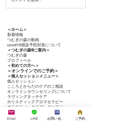
雨音と静かな星の輝き
つむぎの森通信7月号
＜ホーム＞
新着情報
つむぎの森の動画
covid19感染予防対策について
＜つむぎの森®ご案内＞
つむぎの森
プロフィール
＜
初めての方へ＞
＜​
オンラインでのご予約＞
＜個人セッションメニュー＞
個人セッション
こころとからだのケアのご相談
オンラインカウンセリングについて
ラヴィングタッチケア
ホリスティックアロマセラピー
ホリスティックリフレクソロジー​
催眠療法（ヒプノセラピー）
＜赤ちゃん・子どものケア＞
Email
LINE
お問い合わせフォーム
ご予約
​赤ちゃんとママパパのタッチケア教室
医療的ケアが必要なこどものためのタッチ