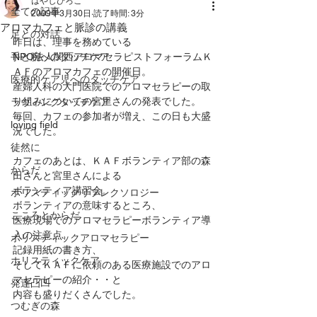
はやしひろこ
全ての記事
2009年3月30日
読了時間: 3分
アロマカフェと脈診の講義
足との対話
昨日は、理事を務めている
手と腕へのタッチケア
NPO法人関西アロマセラピストフォーラムＫ
ＡＦのアロマカフェの開催日。
医療的ケア児へのタッチケア
産婦人科の大門医院でのアロマセラピーの取
り組みについての宮里さんの発表でした。
ラヴィングタッチケア
毎回、カフェの参加者が増え、この日も大盛
loving field
況でした。
徒然に
カフェのあとは、ＫＡＦボランティア部の森
からだ
田さんと宮里さんによる
ボランティア講習会。
ホリスティックリフレクソロジー
ボランティアの意味するところ、
こころとからだ
医療現場でのアロマセラピーボランティア導
入の注意点、
ホリスティックアロマセラピー
記録用紙の書き方、
ホリスティックケア
そしてＫＡＦに依頼のある医療施設でのアロ
マセラピーの紹介・・と
発達凸凹
内容も盛りだくさんでした。
つむぎの森