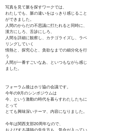
写真を見て脈を探すワークでは、
わたしでも、脈の違いをはっきり感じること
ができました。
人間のからだの不思議に打たれると同時に、
漢方にしろ、舌診にしろ、
人間を詳細に観察し、カテゴライズし、ラベ
リングしていく
情熱と、探究心と、貪欲なまでの細分化を行
う
人間が一番すごいなあ、といつもながら感じ
ました。
フォーラム後はホリ協の会議です。
今年の9月のシンポジウムは
今、という激動の時代を暮らすわたしたちに
とって
とても興味深いテーマ、内容になりました。
今年は関西支部20周年なので、
およびする講師の先生方も、気合が入ってい