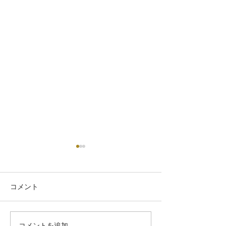
コメント
つむぎの森通信
コメントを追加…