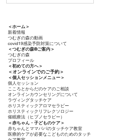
つむぎの森通信7月号
＜ホーム＞
新着情報
つむぎの森の動画
covid19感染予防対策について
＜つむぎの森®ご案内＞
つむぎの森
プロフィール
＜
初めての方へ＞
＜​
オンラインでのご予約＞
＜個人セッションメニュー＞
個人セッション
こころとからだのケアのご相談
オンラインカウンセリングについて
ラヴィングタッチケア
ホリスティックアロマセラピー
ホリスティックリフレクソロジー​
催眠療法（ヒプノセラピー）
＜赤ちゃん・子どものケア＞
​赤ちゃんとママパパのタッチケア教室
医療的ケアが必要なこどものためのタッチ
ケア教室