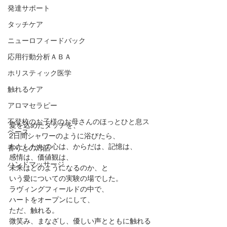
発達サポート
タッチケア
ニューロフィードバック
応用行動分析ＡＢＡ
ホリスティック医学
触れるケア
アロマセラピー
不登校のお子様のお母さんのほっとひと息ス
愛を込めたタッチを、
ペース
2日間シャワーのように浴びたら、
わたしたちの心は、からだは、記憶は、
香りとの対話
感情は、価値観は、
ハンドマッサージ
未来はどのようになるのか、と
いう愛についての実験の場でした。
ラヴィングフィールドの中で、
ハートをオープンにして、
ただ、触れる。
微笑み、まなざし、優しい声とともに触れる