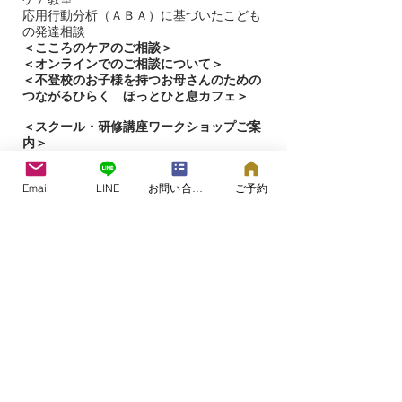
応用行動分析（ＡＢＡ）に基づいたこども
の発達相談
＜
こころのケアのご相談＞
＜オンラインでのご相談について＞
＜不登校のお子様を持つお母さんのための
つながるひらく ほっとひと息カフェ＞
＜
スクール・研修講座ワークショップご案
内＞
スクール・講座のご案内
講座・ワークショップのお申し込み
Email
LINE
お問い合わせフォーム
ご予約
ラヴィングタッチケア®講座
aroma re:life 香りとの対話ワークショップ
​家族こども介護大切な方への手と腕へのタ
ッチケア講座
乳幼児のためのラヴィングタッチケア指導
者講座
赤ちゃんとママパパのタッチケア認定教室
一覧
ホリスティックリフレクソロジー講座
＜ラヴィングタッチケア®︎＞
ラヴィングタッチケアについて
ラヴィングタッチケアを受ける​
ラヴィングタッチケア認定プラクティショ