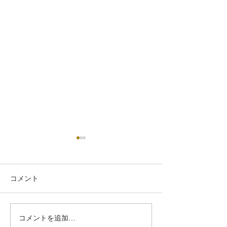
コメント
つむぎの森通信
コメントを追加…
雨音と静かな星の輝き