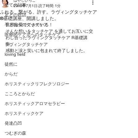
はやしひろこ
全ての記事
2019年7月1日
読了時間: 1分
ふれる、繋がる、許す。ラヴィングタッチケア
足との対話
®︎基礎講座、開講しました。
手と腕へのタッチケア
世界は愛でできている！
そんな想いをタッチケア を通してお互いに交
医療的ケア児へのタッチケア
わし合ったラヴィングタッチケア R︎基礎講
座、
ラヴィングタッチケア
感動と涙と笑いに包まれて終了しました。
loving field
徒然に
からだ
ホリスティックリフレクソロジー
こころとからだ
ホリスティックアロマセラピー
ホリスティックケア
発達凸凹
つむぎの森