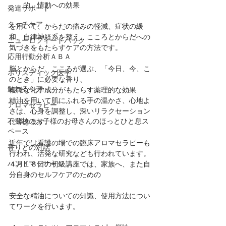
的、情動への効果
発達サポート
タッチケア
を用いて、からだの痛みの軽減、症状の緩
和、自律神経系を整え、こころとからだへの
ニューロフィードバック
気づきをもたらすケアの方法です。
応用行動分析ＡＢＡ
脳とからだ、こころが選ぶ、「今日、今、こ
ホリスティック医学
のとき」に必要な香り、
触れるケア
複雑な化学成分がもたらす薬理的な効果
精油を用いて肌にふれる手の温かさ、心地よ
アロマセラピー
さは、心身を調整し、深いリラクセーション
不登校のお子様のお母さんのほっとひと息ス
に導きます。
ペース
近年では看護の場での臨床アロマセラピーも
香りとの対話
行われ、活発な研究なども行われています。
ハンドマッサージ
４月１８日の初級講座では、家族へ、また自
分自身のセルフケアのための
安全な精油についての知識、使用方法につい
てワークを行います。