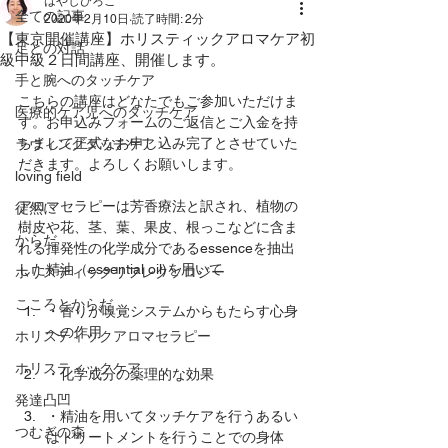
はやしひろこ
全ての記事
2020年2月10日
読了時間: 2分
【東京開催講座】ホリスティックアロマケア初
足との対話
級中級２日間講座、開催します。
手と腕へのタッチケア
こちらの講座はどなたでもご参加いただけま
医療的ケア児へのタッチケア
す。お申込みフォームのご返信とご入金を持
ちまして正式なお申し込み完了とさせていた
ラヴィングタッチケア
だきます。よろしくお願いします。
loving field
アロマセラピーは芳香療法と訳され、植物の
徒然に
樹皮や花、茎、葉、果皮、根っこなどに含ま
からだ
れる揮発性の化学成分であるessenceを抽出
した精油（essential oil)を用いて
ホリスティックリフレクソロジー
こころとからだ
・香りが嗅覚システムからもたらす心身
への作用
ホリスティックアロマセラピー
ホリスティックケア
・化学成分の薬理的な効果
発達凸凹
・精油を用いてタッチケアを行うあるい
つむぎの森
はトリートメントを行うことでの身体