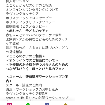
個人セッション
こころとからだのケアのご相談
オンラインカウンセリングについて
ラヴィングタッチケア
ホリスティックアロマセラピー
ホリスティックリフレクソロジー​
催眠療法（ヒプノセラピー）
＜赤ちゃん・子どものケア＞
​赤ちゃんとママパパのタッチケア教室
医療的ケアが必要なこどものためのタッチ
ケア教室
応用行動分析（ＡＢＡ）に基づいたこども
の発達相談
＜
こころのケアのご相談＞
＜オンラインでのご相談について＞
＜不登校のお子様を持つお母さんのための
つながるひらく ほっとひと息カフェ＞
＜
スクール・研修講座ワークショップご案
内＞
スクール・講座のご案内
講座・ワークショップのお申し込み
ラヴィングタッチケア®講座
aroma re:life 香りとの対話ワークショップ
​家族こども介護大切な方への手と腕へのタ