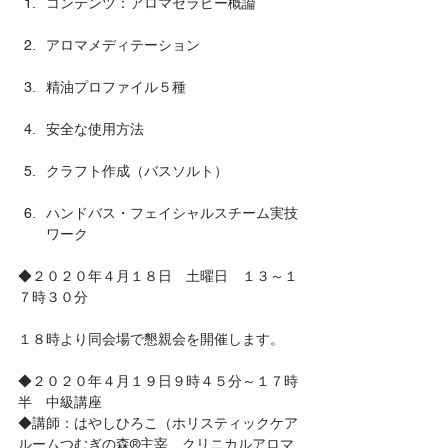
コンテンツ：アロマセラピー概論
アロマメディテーション
精油プロファイル５種
安全な使用方法
クラフト作成（バスソルト）
ハンドバス・フェイシャルスチーム実技
ワーク
◆２０２０年４月１８日　土曜日　１３～１
７時３０分
１８時より同会場で懇親会を開催します。
◆２０２０年４月１９日９時４５分～１７時
半　中級講座
◆講師：はやしひろこ（ホリスティックケア
ルームつむぎの森®主宰　クリニカルアロマ